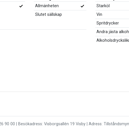
Allmänheten
Starköl
Slutet sällskap
Vin
Spritdrycker
Andra jästa alko
Alkoholsdrycksli
26 90 00 | Besökadress: Visborgsallén 19 Visby | Adress: Tillståndsmy