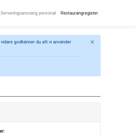
Serveringsansvarig personal
Restaurangregister
×
 vidare godkänner du att vi använder
r: