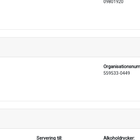
09801920
Organisationsnu
559533-0449
Servering till:
Alkoholdrycker: