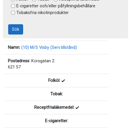
E-cigaretter och/eller påfyllningsbehållare
Tobaksfria nikotinprodukter
Sök
Namn:
(10) M/S Visby (Serv.tillstånd)
Postadress:
Korsgatan 2
621 57
Folköl:
Tobak:
Receptfrialäkemedel:
E-cigaretter: