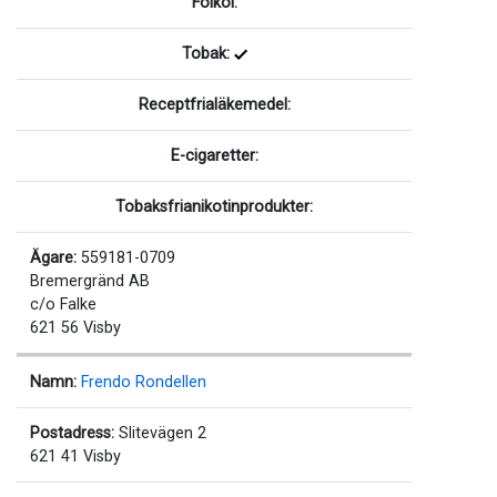
Folköl:
Tobak:
Receptfrialäkemedel:
E-cigaretter:
Tobaksfrianikotinprodukter:
Ägare:
559181-0709
Bremergränd AB
c/o Falke
621 56 Visby
Namn:
Frendo Rondellen
Postadress:
Slitevägen 2
621 41 Visby