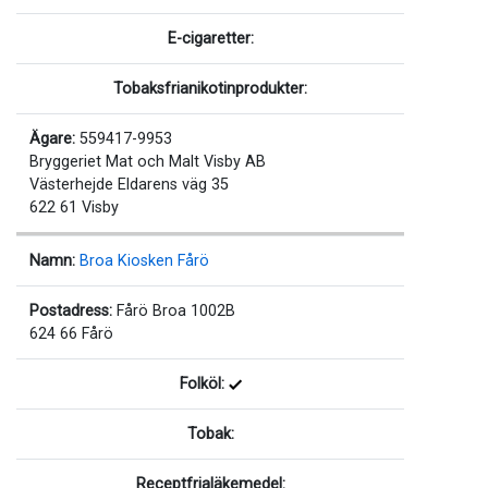
E-cigaretter:
Tobaksfrianikotinprodukter:
Ägare:
559417-9953
Bryggeriet Mat och Malt Visby AB
Västerhejde Eldarens väg 35
622 61 Visby
Namn:
Broa Kiosken Fårö
Postadress:
Fårö Broa 1002B
624 66 Fårö
Folköl:
Tobak:
Receptfrialäkemedel: