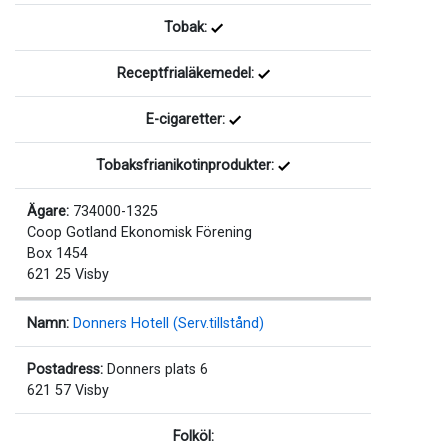
Tobak:
Receptfrialäkemedel:
E-cigaretter:
Tobaksfrianikotinprodukter:
Ägare:
734000-1325
Coop Gotland Ekonomisk Förening
Box 1454
621 25 Visby
Namn:
Donners Hotell (Serv.tillstånd)
Postadress:
Donners plats 6
621 57 Visby
Folköl: