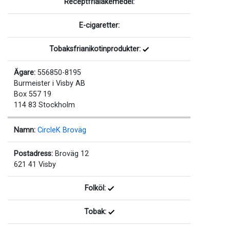
Receptfrialäkemedel:
E-cigaretter:
Tobaksfrianikotinprodukter:
Ägare:
556850-8195
Burmeister i Visby AB
Box 557 19
114 83 Stockholm
Namn:
CircleK Broväg
Postadress:
Broväg 12
621 41 Visby
Folköl:
Tobak: