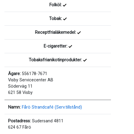
Folköl:
Tobak:
Receptfrialäkemedel:
E-cigaretter:
Tobaksfrianikotinprodukter:
Ägare:
556178-7671
Visby Servicecenter AB
Söderväg 11
621 58 Visby
Namn:
Fårö Strandcafé (Serv.tillstånd)
Postadress:
Sudersand 4811
624 67 Fårö